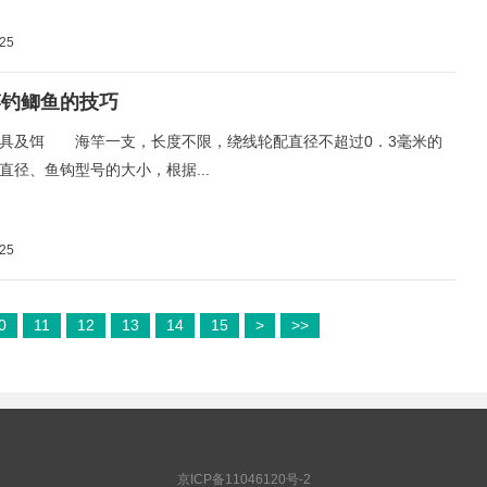
-25
竿钓鲫鱼的技巧
及饵 海竿一支，长度不限，绕线轮配直径不超过0．3毫米的
直径、鱼钩型号的大小，根据...
-25
0
11
12
13
14
15
>
>>
京ICP备11046120号-2