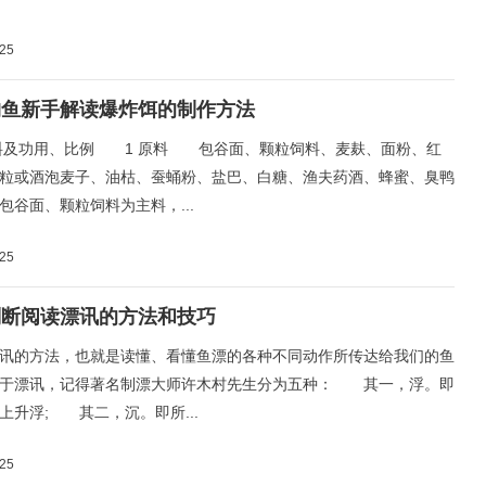
-25
钓鱼新手解读爆炸饵的制作方法
及功用、比例 1 原料 包谷面、颗粒饲料、麦麸、面粉、红
粒或酒泡麦子、油枯、蚕蛹粉、盐巴、白糖、渔夫药酒、蜂蜜、臭鸭
包谷面、颗粒饲料为主料，...
-25
判断阅读漂讯的方法和技巧
的方法，也就是读懂、看懂鱼漂的各种不同动作所传达给我们的鱼
关于漂讯，记得著名制漂大师许木村先生分为五种： 其一，浮。即
上升浮; 其二，沉。即所...
-25