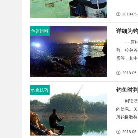
2018-05
详细为
鱼饵饵料
一 原料
苕、粹包谷
蛋等，其中
2018-05
钓鱼时
钓鱼技巧
判读漂讯
的信息。
所钓目数往
2018-05