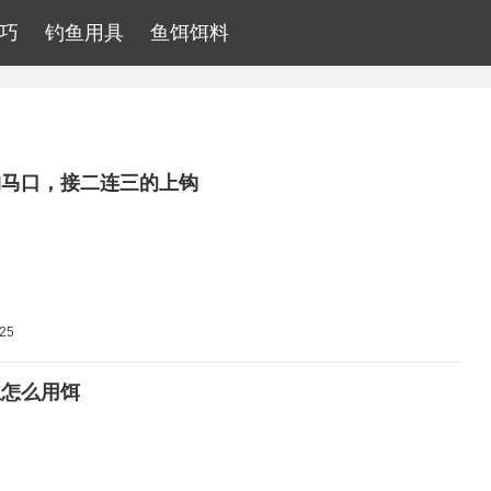
巧
钓鱼用具
鱼饵饵料
钓马口，接二连三的上钩
-25
鱼怎么用饵