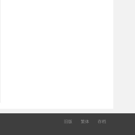
旧版
繁体
存档