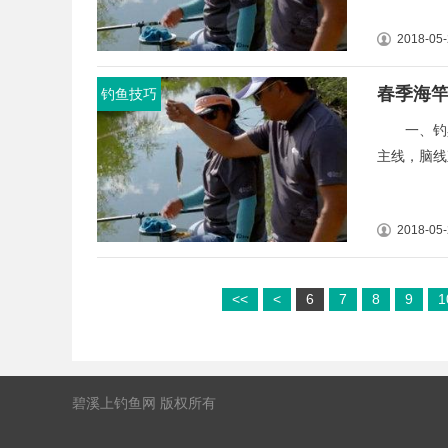
2018-05
春季海
钓鱼技巧
一、钓具
主线，脑线
2018-05
<<
<
6
7
8
9
1
碧溪上钓鱼网 版权所有