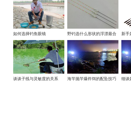
如何选择钓鱼眼镜
野钓选什么形状的浮漂最合
新手
适
渔具
谈谈子线与灵敏度的关系
海竿抛竿爆炸饵的配坠技巧
细谈