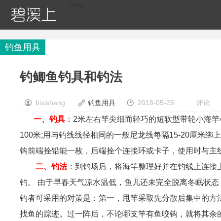
Menu
首页
钓鱼快讯
钓鱼技巧
钓鱼用具
鱼饵饵料
钓鱼用具
钓鲫鱼钓具和钓法
bixishang
钓鱼用具
2018-05-25
评论
一、钓具
：2米左右竿尖细而轻巧的短软型带轮小海竿4-5
100米;用与钓线线径相同的一般尼龙线每隔15-20厘米绑
钩前端拴铅能一枚，后端拴个连接环或卡子，使用时与主
二、钓法
：到钓场后，将海竿整理好并在钓线上连接
钓。 由于早春天气凉水温低，鱼儿还未完全脱离冬眠状
钓者可采用的对策是：第一，甩竿采取先分散后集中的方
找鱼的踪迹。过一阵后，不论哪支竿有鱼咬钩，就将其余