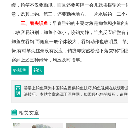
缓，钓竿不仅要勤甩，而且还要每隔一会儿就摇摇轮紧一
意，诱其上钩。第三，还要勤换地方。一片水域钓一二个
三、看尖识鱼
：早春垂钓的主要对象是鲫鱼和少量的
比较容易识别：鲫鱼个体小，咬钩文静，竿尖反应轻微有
鲫鱼在吞饵;而鲤鱼一般个体较大，吞饵动作也较明显，
势;有时竿尖丝毫没有反应，钓线却突然松弛下落(亦称“回
察到上述三种讯号，均应及时抬竿。
钓鲫鱼
钓法
碧溪上钓鱼网为中国钓友提供钓鱼技巧,钓鱼视频在线观看
法技巧。本站文章来源于互联网，如因侵犯您的版权，请联
相关文章