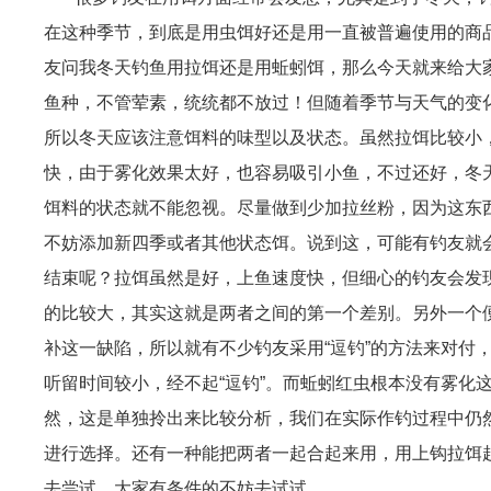
在这种季节，到底是用虫饵好还是用一直被普遍使用的商
友问我冬天钓鱼用拉饵还是用蚯蚓饵，那么今天就来给大
鱼种，不管荤素，统统都不放过！但随着季节与天气的变
所以冬天应该注意饵料的味型以及状态。虽然拉饵比较小
快，由于雾化效果太好，也容易吸引小鱼，不过还好，冬
饵料的状态就不能忽视。尽量做到少加拉丝粉，因为这东
不妨添加新四季或者其他状态饵。说到这，可能有钓友就
结束呢？拉饵虽然是好，上鱼速度快，但细心的钓友会发
的比较大，其实这就是两者之间的第一个差别。另外一个
补这一缺陷，所以就有不少钓友采用“逗钓”的方法来对付
听留时间较小，经不起“逗钓”。而蚯蚓红虫根本没有雾化
然，这是单独拎出来比较分析，我们在实际作钓过程中仍
进行选择。还有一种能把两者一起合起来用，用上钩拉饵
去尝试，大家有条件的不妨去试试。