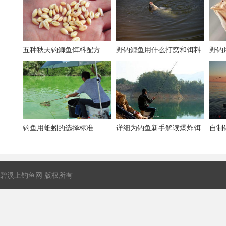
五种秋天钓鲫鱼饵料配方
野钓鲤鱼用什么打窝和饵料
野钓
最好
钓鱼用蚯蚓的选择标准
详细为钓鱼新手解读爆炸饵
自制
的制作方法
的配
碧溪上钓鱼网 版权所有