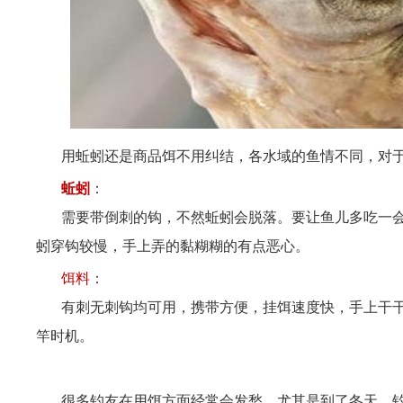
用蚯蚓还是商品饵不用纠结，各水域的鱼情不同，对于
蚯蚓
：
需要带倒刺的钩，不然蚯蚓会脱落。要让鱼儿多吃一会
蚓穿钩较慢，手上弄的黏糊糊的有点恶心。
饵料
：
有刺无刺钩均可用，携带方便，挂饵速度快，手上干干
竿时机。
很多钓友在用饵方面经常会发愁，尤其是到了冬天，钓