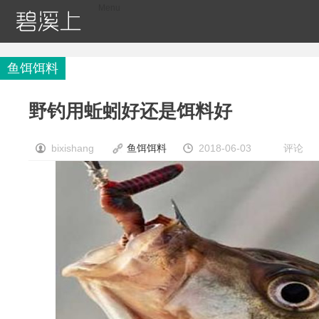
Menu
首页
钓鱼快讯
钓鱼技巧
钓鱼用具
鱼饵饵料
鱼饵饵料
野钓用蚯蚓好还是饵料好
bixishang
鱼饵饵料
2018-06-03
评论